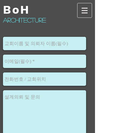
BoH
architecture
설계의뢰 및 문의
Looking forward to answering your email