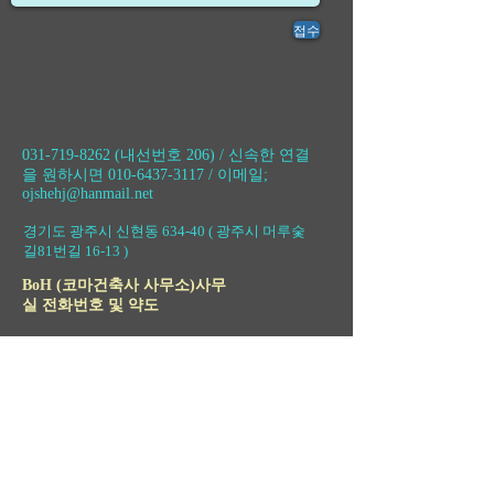
접수
031-719-8262
​ (내선번호 206) / 신속한 연결
을 원하시면
010-6437-3117
/ 이메일;
ojshehj@hanmail.net
경기도 광주시 신현동 634-40 ( 광주시 머루숯
길81번길 16-13 )
​BoH (코마건축사 사무소)사무
실 전화번호 및 약도